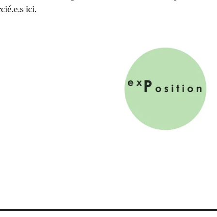
ié.e.s ici.