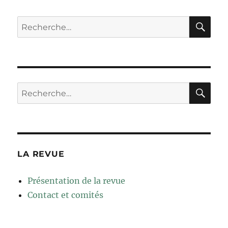
RE
Recherche
pour :
RE
Recherche
pour :
LA REVUE
Présentation de la revue
Contact et comités