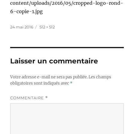
content/uploads/2016/05/cropped-logo-rond-
6-copie-1.jpg
Publié
Taille
24 mai 2016
512 × 512
le
réelle
Laisser un commentaire
Votre adresse e-mail ne sera pas publiée.
Les champs
obligatoires sont indiqués avec
*
COMMENTAIRE
*