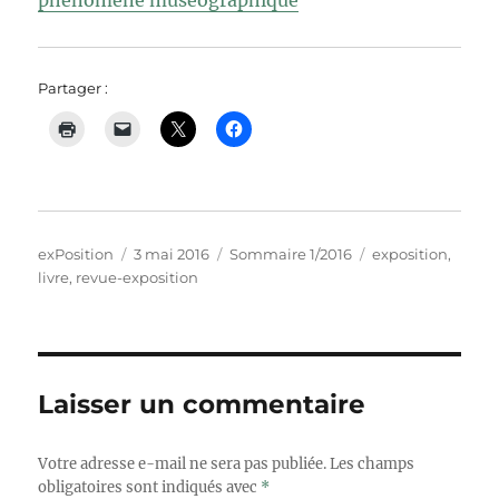
phénomène muséographique
Partager :
Auteur
Publié
Catégories
Étiquettes
exPosition
3 mai 2016
Sommaire 1/2016
exposition
,
le
livre
,
revue-exposition
Laisser un commentaire
Votre adresse e-mail ne sera pas publiée.
Les champs
obligatoires sont indiqués avec
*