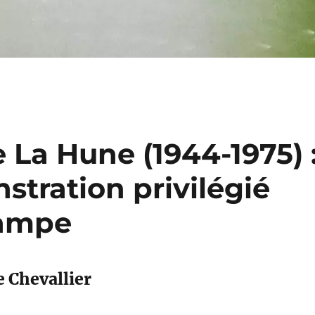
ie La Hune (1944-1975) 
tration privilégié
tampe
e Chevallier