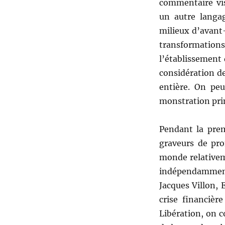
commentaire vi
un autre langa
milieux d’avant
transformation
l’établissement d
considération d
entière. On peu
monstration prim
Pendant la pre
graveurs de pro
monde relativeme
indépendamment
Jacques Villon, 
crise financièr
Libération, on 