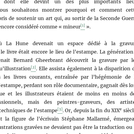
, dont elle devint un des plus importants lie
 Nous souhaitons montrer pourquoi et comment cet
epris de soutenir un art qui, au sortir de la Seconde Guer
[1]
 encore considéré comme « mineur
».
 La Hune devenait un espace dédié à la gravu
e livre était encore le lieu de l’estampe. La génération
enait Bernard Gheerbrant découvrit la gravure par l
[2]
u’illustration
. Elle assista également à la disparition 
 les livres courants, entraînée par l’hégémonie de 
’estampe, perdant son rôle documentaire, gagnait dès lo
que et les illustrateurs étaient de moins en moins d
ssionnels, mais des peintres-graveurs, des artist
[3]
e
techniques de l’estampe
. Or, depuis la fin du XIX
siècl
 la figure de l’écrivain Stéphane Mallarmé, émergea
lustrations gravées ne devaient pas être la traduction ou 