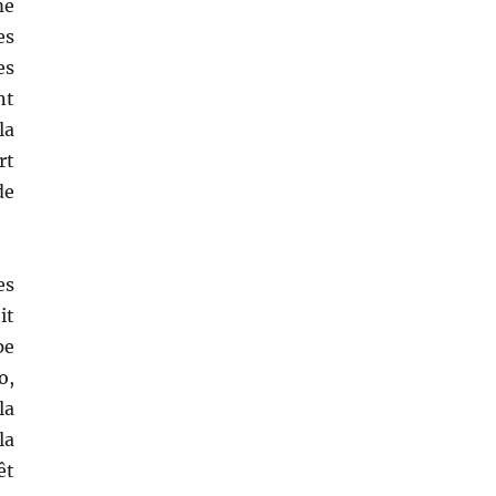
me
es
es
nt
la
rt
de
es
it
pe
o,
la
la
êt