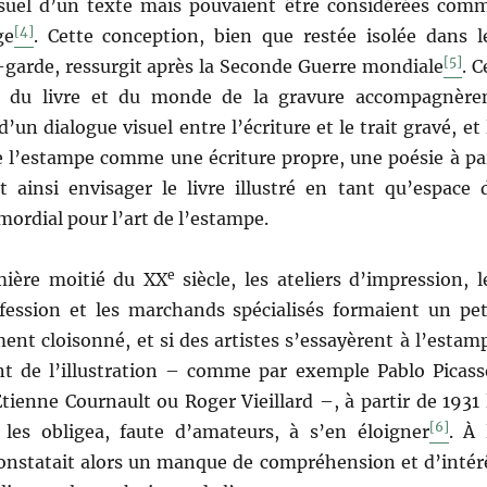
suel d’un texte mais pouvaient être considérées com
[4]
ge
. Cette conception, bien que restée isolée dans l
[5]
-garde, ressurgit après la Seconde Guerre mondiale
. C
s du livre et du monde de la gravure accompagnère
’un dialogue visuel entre l’écriture et le trait gravé, et 
e l’estampe comme une écriture propre, une poésie à pa
t ainsi envisager le livre illustré en tant qu’espace 
ordial pour l’art de l’estampe.
e
mière moitié du XX
siècle, les ateliers d’impression, l
fession et les marchands spécialisés formaient un pet
nt cloisonné, et si des artistes s’essayèrent à l’estam
 de l’illustration – comme par exemple Pablo Picass
Etienne Cournault ou Roger Vieillard –, à partir de 1931 
[6]
e les obligea, faute d’amateurs, à s’en éloigner
. À 
constatait alors un manque de compréhension et d’intér