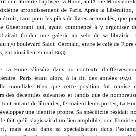
rit une librairie baptisée La Hune, au 12 rue Monsieur-l
 sixième arrondissement de Paris. Après la Libération, 
p étroit, tant pour les piles de livres accumulés, que po
de Gheerbrant qui, ayant commencé à y organiser d
uhaitait fonder une galerie au sein de sa librairie. 
 170 boulevard Saint-Germain, entre le café de Flore 
 eut ainsi lieu en mai 1949.
e La Hune s’inséra dans un contexte d’effervescen
ttéraire, Paris étant alors, à la fin des années 1940, 
relle mondiale. Bien que cette position fut remise 
rs des décennies suivantes et tandis que de nombreus
t tout autant de librairies, fermaient leurs portes, La Hu
évelopper une identité propre. Sa spécificité résidait n
e fait qu’il s’agissait d’un lieu amphibie
,
une librairie 
art, mais aussi dans sa spécialisation dans l’estam