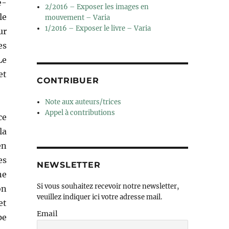
e-
2/2016 – Exposer les images en
le
mouvement – Varia
1/2016 – Exposer le livre – Varia
ur
es
Le
et
CONTRIBUER
Note aux auteurs/trices
Appel à contributions
ce
la
en
es
NEWSLETTER
ne
Si vous souhaitez recevoir notre newsletter,
on
veuillez indiquer ici votre adresse mail.
et
Email
pe