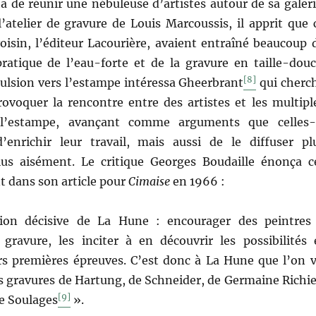
 de réunir une nébuleuse d’artistes autour de sa galeri
 l’atelier de gravure de Louis Marcoussis, il apprit que 
oisin, l’éditeur Lacourière, avaient entraîné beaucoup 
pratique de l’eau-forte et de la gravure en taille-douc
[8]
pulsion vers l’estampe intéressa Gheerbrant
qui cherc
rovoquer la rencontre entre des artistes et les multipl
 l’estampe, avançant comme arguments que celles-
’enrichir leur travail, mais aussi de le diffuser pl
us aisément. Le critique Georges Boudaille énonça c
 dans son article pour
Cimaise
en 1966 :
ion décisive de La Hune : encourager des peintres
 gravure, les inciter à en découvrir les possibilités 
s premières épreuves. C’est donc à La Hune que l’on v
s gravures de Hartung, de Schneider, de Germaine Richie
[9]
de Soulages
».