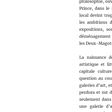
philosophie, ouv
Prince, dans le
local devint tro
les ambitions 
expositions, so
déménagement au
les Deux-Magots,
La naissance d
artistique et li
capitale cultu
question au cou
galeries d’art, e
perdura et sut d
seulement dans l
une galerie d’