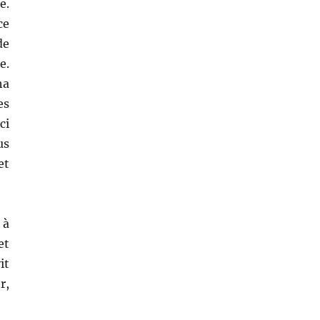
e.
ce
de
e.
ha
es
ci
us
et
 à
et
it
r,