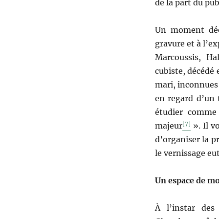
de la part du pu
Un moment déci
gravure et à l’ex
Marcoussis, Hal
cubiste, décédé 
mari, inconnues 
en regard d’un t
étudier comme 
[7]
majeur
». Il v
d’organiser la 
le vernissage eut
Un espace de mo
À l’instar des