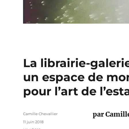
La librairie-galer
un espace de mons
pour l’art de l’es
par Camill
Auteur
Camille Chevallier
Publié
11 juin 2018
le