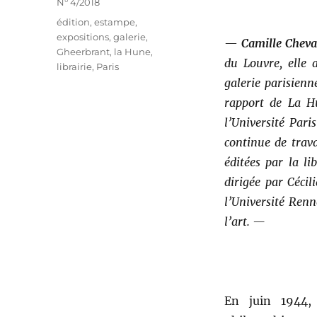
Catégories
N° 4/2018
Étiquettes
édition
,
estampe
,
expositions
,
galerie
,
—
Camille Cheva
Gheerbrant
,
la Hune
,
du Louvre, elle 
librairie
,
Paris
galerie parisienn
rapport de La H
l’Université Pari
continue de trava
éditées par la li
dirigée par Céci
l’Université Renn
l’art. —
En juin 1944,