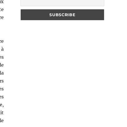
ux
te
re
re
 à
es
de
la
rs
es
es
e,
it
le