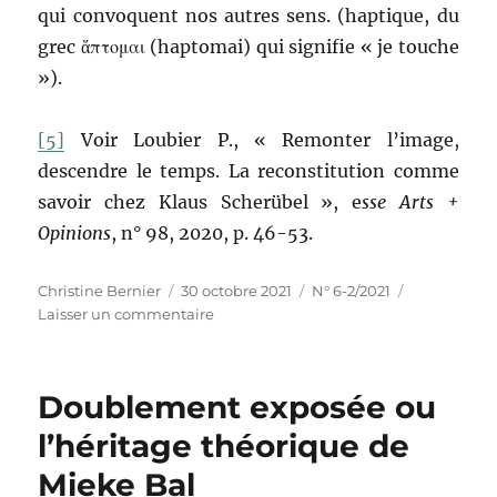
qui convoquent nos autres sens. (haptique, du
grec ἅπτομαι (haptomai) qui signifie « je touche
»).
[5]
Voir Loubier P., « Remonter l’image,
descendre le temps. La reconstitution comme
savoir chez Klaus Scherübel », e
sse Arts +
Opinions
, n° 98, 2020, p. 46-53.
Auteur
Publié
Catégories
Christine Bernier
30 octobre 2021
N° 6-2/2021
le
sur
Laisser un commentaire
Théories
et
pratiques
Doublement exposée ou
de
l’exposition :
l’héritage théorique de
relire
Mieke Bal
Double