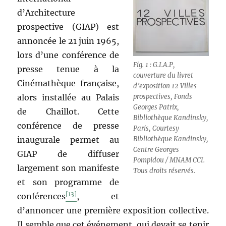
d’Architecture
prospective (GIAP) est
annoncée le 21 juin 1965,
lors d’une conférence de
Fig. 1 : G.I.A.P,
presse tenue à la
couverture du livret
Cinémathèque française,
d’exposition 12 Villes
alors installée au Palais
prospectives, Fonds
Georges Patrix,
de Chaillot. Cette
Bibliothèque Kandinsky,
conférence de presse
Paris, Courtesy
inaugurale permet au
Bibliothèque Kandinsky,
Centre Georges
GIAP de diffuser
Pompidou / MNAM CCI.
largement son manifeste
Tous droits réservés.
et son programme de
[13]
conférences
, et
d’annoncer une première exposition collective.
Il semble que cet événement, qui devait se tenir