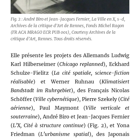
Fig. 2 : André Biro et Jean-Jacques Fernier, La Ville en X, s-d,
Archives de la critique d’Art de Rennes, Fonds Michel Ragon
(FR ACA MRAGO ECR PUB 001), Courtesy Archives de la
critique d’Art, Rennes. Tous droits réservés.
Elle présente les projets des Allemands Ludwig
Karl Hilberseimer (
Chicago replanned
), Eckhard
Schulze-Fielitz (
La cité spatiale, science-fiction
réalisable
) et Werner Ruhnau (
Klimatisiert
Bandstadt im Ruhrgebiet
), des Français Nicolas
Schöffer (
Ville cybernétique
), Pierre Szekely (
Cité
aérienne
), Paul Maymont (
Ville verticale et
souterraine
), André Biro et Jean-Jacques Fernier
(
L’X, Cité à structure continue
) (Fig. 2), et Yona
Friedman (
L’urbanisme spatial
), des Japonais