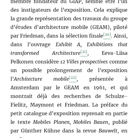
membre fondateur du GIAP, semble être l’un
des instigateurs de l’exposition. Cela explique
la grande représentation des travaux du groupe
d’études d’architecture mobile (GEAM), piloté
[20]
par Friedman, dans la sélection finale
. Ainsi,
dans l’ouvrage
Exhibit A, Exhibitions that
[21]
transformed Architecture
, Eeva-Liisa
Pelkonen considère
12 Villes prospectives
comme
un possible prolongement de l’exposition
[22]
l’
Architecture mobile
, présentée à
Amsterdam par le GEAM en 1961, et qui
montrait déjà des recherches de Schulze-
Fielitz, Maymont et Friedman. La préface du
petit catalogue d’exposition reprenait en partie
le texte
Mobiles Planen, Mobiles Bauen
, publié
par Günther Kühne dans la revue
Bauwelt
, en