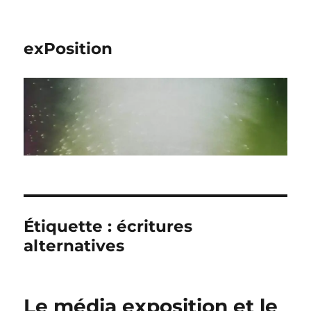
exPosition
Étiquette :
écritures
alternatives
Le média exposition et le