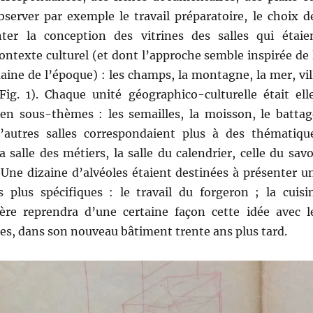
bserver par exemple le travail préparatoire, le choix d
ter la conception des vitrines des salles qui étaie
ontexte culturel (et dont l’approche semble inspirée de 
ine de l’époque) : les champs, la montagne, la mer, vil
(Fig. 1). Chaque unité géographico-culturelle était ell
n sous-thèmes : les semailles, la moisson, le battag
D’autres salles correspondaient plus à des thématiqu
a salle des métiers, la salle du calendrier, celle du savo
 Une dizaine d’alvéoles étaient destinées à présenter u
 plus spécifiques : le travail du forgeron ; la cuisi
ière reprendra d’une certaine façon cette idée avec l
es, dans son nouveau bâtiment trente ans plus tard.