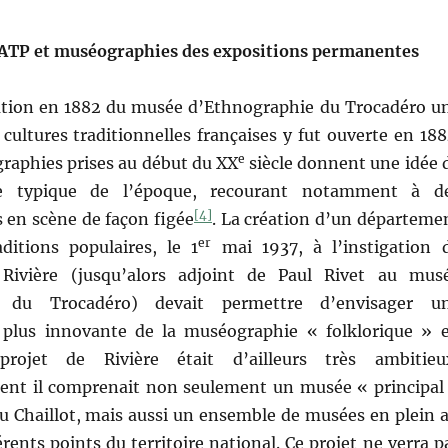
ATP et muséographies des expositions permanentes
ation en 1882 du musée d’Ethnographie du Trocadéro u
 cultures traditionnelles françaises y fut ouverte en 188
e
raphies prises au début du XX
siècle donnent une idée 
ie typique de l’époque, recourant notamment à d
[4]
en scène de façon figée
. La création d’un départeme
er
ditions populaires, le 1
mai 1937, à l’instigation 
Rivière (jusqu’alors adjoint de Paul Rivet au mus
e du Trocadéro) devait permettre d’envisager u
 plus innovante de la muséographie « folklorique » 
rojet de Rivière était d’ailleurs très ambitieu
ment il comprenait non seulement un musée « principal
du Chaillot, mais aussi un ensemble de musées en plein a
érents points du territoire national. Ce projet ne verra p