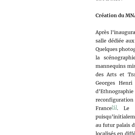
Création du MN
Après l’inaugur
salle dédiée aux
Quelques photog
la scénograph
mannequins mis 
des Arts et Tra
Georges Henri 
d’Ethnographi
reconfiguration
[5]
France
. Le p
puisqu’initiale
au futur palais 
localisés en diff