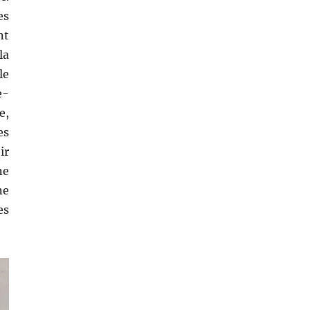
es
nt
la
le
e-
e,
es
ir
ne
ne
es