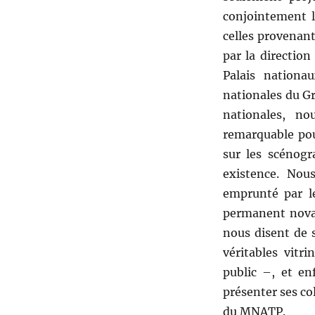
conjointement l
celles provenant
par la direction
Palais nationa
nationales du G
nationales, no
remarquable pou
sur les scénog
existence. No
emprunté par l
permanent novat
nous disent de 
véritables vitr
public –, et en
présenter ses col
du MNATP.