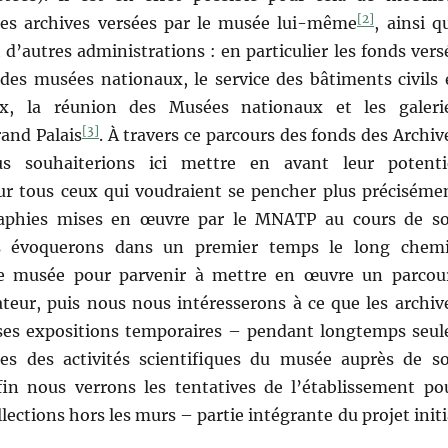
[2]
es archives versées par le musée lui-même
, ainsi q
 d’autres administrations : en particulier les fonds vers
 des musées nationaux, le service des bâtiments civils 
ux, la réunion des Musées nationaux et les galeri
[3]
rand Palais
. À travers ce parcours des fonds des Archiv
us souhaiterions ici mettre en avant leur potenti
r tous ceux qui voudraient se pencher plus préciséme
raphies mises en œuvre par le MNATP au cours de s
us évoquerons dans un premier temps le long chem
e musée pour parvenir à mettre en œuvre un parcou
eur, puis nous nous intéresserons à ce que les archiv
ses expositions temporaires – pendant longtemps seul
ines des activités scientifiques du musée auprès de s
fin nous verrons les tentatives de l’établissement po
lections hors les murs – partie intégrante du projet initi