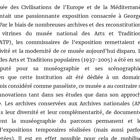
ée des Civilisations de l’Europe et de la Méditerran
tait une passionnante exposition consacrée à Georg
 Par le biais de nombreuses archives et des reconstitutio
 vitrines du musée national des Arts et Traditio
ATP), les commissaires de l’exposition remettaient 
ivité et la modernité de ce musée aujourd’hui disparu. 
es Arts et Traditions populaires (1937-2005) a été en s
puté pour sa muséographie et ses scénographi
ien que cette institution ait été dédiée à un domai
ois considéré comme passéiste, ce musée a au contraire 
innovations tant dans ses études que dans son approc
 Les archives conservées aux Archives nationales (A
s leur diversité et leur complémentarité, de document
ment la muséographie du parcours permanent et l
’expositions temporaires réalisées (mais aussi parfo
tées). Il est en effet possible pour cela de mobilis