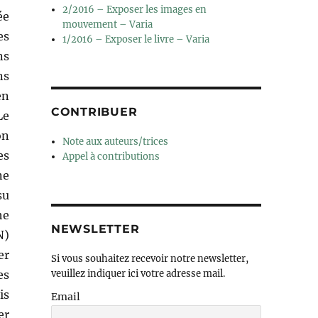
2/2016 – Exposer les images en
ée
mouvement – Varia
es
1/2016 – Exposer le livre – Varia
ns
ns
en
CONTRIBUER
Le
on
Note aux auteurs/trices
es
Appel à contributions
ne
su
he
NEWSLETTER
N)
er
Si vous souhaitez recevoir notre newsletter,
es
veuillez indiquer ici votre adresse mail.
is
Email
er