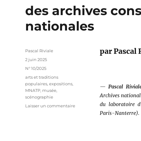
des archives con
nationales
par Pascal 
Auteur
Pascal Riviale
Publié
2 juin 2025
le
Catégories
N° 10/2025
Étiquettes
arts et traditions
populaires
,
expositions
,
—
Pascal Rivial
MNATP
,
musée
,
Archives national
scénographie
du laboratoire d
sur
Laisser un commentaire
La
Paris-Nanterre).
muséographie
et
la
scénographie