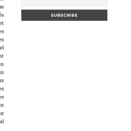
ue
és
et
es
es
el
nt
on
in
rs
es
es
on
ur
al