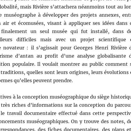
globalité, mais Rivière s’attachera néanmoins tout au lo
de muséographe à développer des projets annexes, ent
 air et écomusées, visant à appliquer ses idées dans 
 finalement un seul musée qui fut installé, dans d
lleurs difficiles mais avec un projet scientifique 
novateur : il s’agissait pour Georges Henri Rivière 
orisme d’antan au profit d’une analyse globalisante 
ition populaire. Il voulait montrer au public comment 
traditions, quelles sont leurs origines, leurs évolutions 
formes qu’elles peuvent prendre.
atives à la conception muséographique du siège historiq
 très riches d’informations sur la conception du parcou
le travail documentaire effectué dans cette perspectiv
noncements muséographiques. On y trouve des notes, d
orrespondances, des fiches documentaires, des plans et