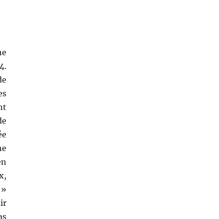
ne
4.
de
es
nt
de
ée
ne
en
x,
 »
ir
as