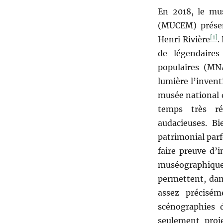
d’expositions
En 2018, le mus
au
(MUCEM) présen
musée
[1]
national
Henri Rivière
.
des
de légendaires
Arts
populaires (MN
et
Traditions
lumière l’invent
populaires
musée national d
au
temps très ré
travers
des
audacieuses. B
archives
patrimonial parf
conservées
faire preuve d’
aux
Archives
muséographique.
nationales
permettent, dan
assez précisé
scénographies d
seulement proje