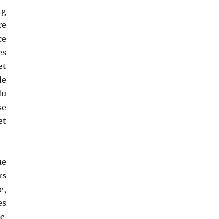
ng
re
ce
es
et
de
du
se
et
ue
rs
e,
es
c.