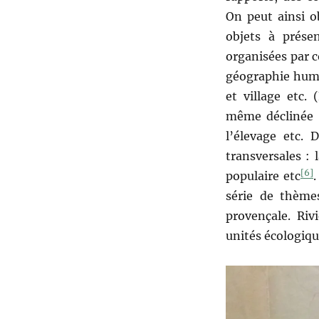
On peut ainsi o
objets à présen
organisées par c
géographie huma
et village etc. 
même déclinée e
l’élevage etc. 
transversales : l
[6]
populaire etc
.
série de thèmes
provençale. Riv
unités écologiqu