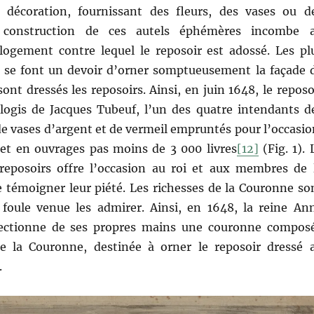
 décoration, fournissant des fleurs, des vases ou d
 construction de ces autels éphémères incombe 
 logement contre lequel le reposoir est adossé. Les pl
s se font un devoir d’orner somptueusement la façade 
ont dressés les reposoirs. Ainsi, en juin 1648, le reposo
 logis de Jacques Tubeuf, l’un des quatre intendants d
de vases d’argent et de vermeil empruntés pour l’occasio
 et en ouvrages pas moins de 3 000 livres
[12]
(Fig. 1). 
reposoirs offre l’occasion au roi et aux membres de 
e témoigner leur piété. Les richesses de la Couronne so
 foule venue les admirer. Ainsi, en 1648, la reine An
fectionne de ses propres mains une couronne compos
e la Couronne, destinée à orner le reposoir dressé 
.