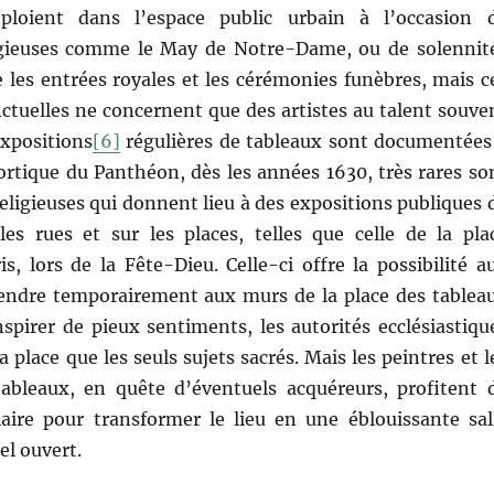
ploient dans l’espace public urbain à l’occasion 
igieuses comme le May de Notre-Dame, ou de solennit
les entrées royales et les cérémonies funèbres, mais c
uelles ne concernent que des artistes au talent souve
expositions
[6]
régulières de tableaux sont documentées
ortique du Panthéon, dès les années 1630, très rares so
eligieuses qui donnent lieu à des expositions publiques 
les rues et sur les places, telles que celle de la pla
s, lors de la Fête-Dieu. Celle-ci offre la possibilité a
pendre temporairement aux murs de la place des tablea
nspirer de pieux sentiments, les autorités ecclésiastiqu
a place que les seuls sujets sacrés. Mais les peintres et l
bleaux, en quête d’éventuels acquéreurs, profitent 
laire pour transformer le lieu en une éblouissante sal
el ouvert.