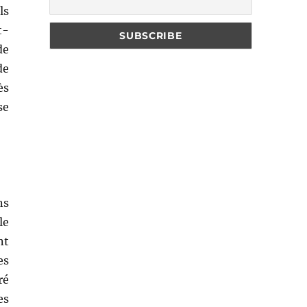
ls
t-
de
de
ès
se
ns
le
nt
es
ré
es