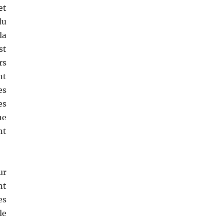
et
du
la
st
rs
nt
es
es
ne
nt
ur
nt
es
le