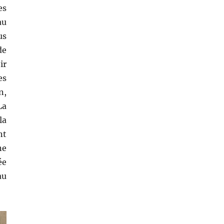
es
au
us
de
ir
es
n,
La
la
nt
ne
ée
au