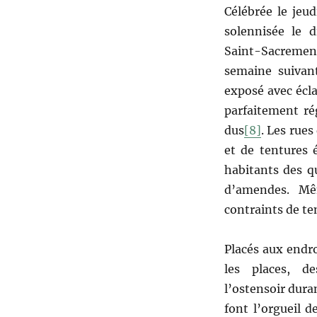
Célébrée le jeud
solennisée le 
Saint-Sacrement
semaine suivant
exposé avec écl
parfaitement ré
dus
[8]
. Les rues
et de tentures 
habitants des q
d’amendes. Mê
contraints de te
Placés aux endroi
les places, de
l’ostensoir dura
font l’orgueil d