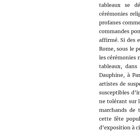
tableaux se dé
cérémonies rel
profanes comme 
commandes ponct
affirmé. Si des 
Rome, sous le p
les cérémonies r
tableaux, dans 
Dauphine, à Pari
artistes de sus
susceptibles d’i
ne tolérant sur l
marchands de ta
cette fête popu
d’exposition à ci