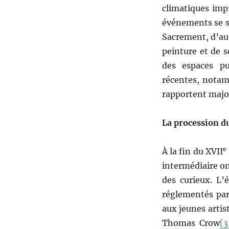
climatiques impr
événements se so
Sacrement, d’aut
peinture et de s
des espaces pub
récentes, notam
rapportent major
La procession d
e
À la fin du XVII
intermédiaire on
des curieux. L’
réglementés par 
aux jeunes artis
Thomas Crow
[3