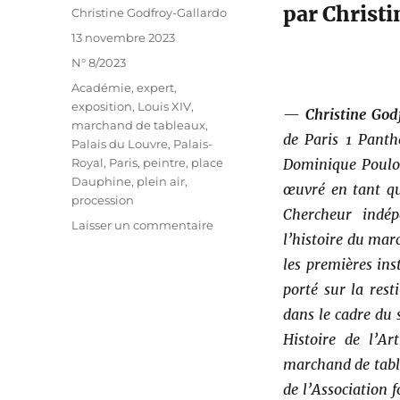
par Christ
Auteur
Christine Godfroy-Gallardo
Publié
13 novembre 2023
le
Catégories
N° 8/2023
Étiquettes
Académie
,
expert
,
exposition
,
Louis XIV
,
—
Christine God
marchand de tableaux
,
de Paris 1 Panth
Palais du Louvre
,
Palais-
Royal
,
Paris
,
peintre
,
place
Dominique Poulot
Dauphine
,
plein air
,
œuvré en tant qu
procession
Chercheur indép
sur
Laisser un commentaire
l’histoire du mar
Les
expositions
les premières ins
de
porté sur la rest
tableaux
dans le cadre du
en
plein
Histoire de l’A
air
marchand de tabl
avant
de l’Association 
le