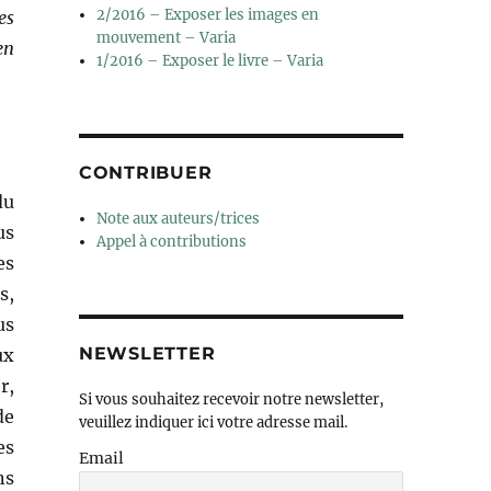
2/2016 – Exposer les images en
es
mouvement – Varia
en
1/2016 – Exposer le livre – Varia
CONTRIBUER
du
Note aux auteurs/trices
us
Appel à contributions
es
s,
us
NEWSLETTER
ux
r,
Si vous souhaitez recevoir notre newsletter,
de
veuillez indiquer ici votre adresse mail.
es
Email
ns