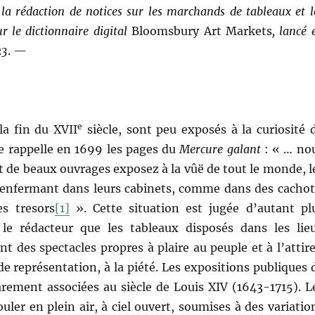
la rédaction de notices sur les marchands de tableaux et l
ur le dictionnaire digital
Bloomsbury Art Markets
, lancé 
23
. —
e
la fin du XVII
siècle, sont peu exposés à la curiosité 
e rappelle en 1699 les pages du
Mercure galant
: « … no
 de beaux ouvrages exposez à la vûë de tout le monde, l
s renfermant dans leurs cabinets, comme dans des cachot
s tresors
[1]
». Cette situation est jugée d’autant pl
 le rédacteur que les tableaux disposés dans les lie
nt des spectacles propres à plaire au peuple et à l’attire
 de représentation, à la piété. Les expositions publiques 
arement associées au siècle de Louis XIV (1643-1715). L
uler en plein air, à ciel ouvert, soumises à des variatio