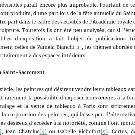
évisibles paraît encore plus improbable. Pourtant de te
nt produits, d’une part lors de la fête annuelle du Sain
re part dans le cadre des activités de l’Académie royale 
culpture. Toutefois ils ont été peu analysés, car si l’étu
lics d’exposition a fait l’objet de publications tr
ment celles de Pamela Bianchi
[2]
, les thèmes abordés 
itairement à des espaces intérieurs.
u Saint-Sacrement
siècle, les peintres qui désirent vendre leurs tableaux sa
t rarement la possibilité d’exposer leurs œuvres à la fou
étalage et la vente de tableaux à Paris sont stricteme
la corporation des peintres, qui laisse peu d’alternativ
tes désireux d’accéder à la notoriété, comme l’ont mont
]
, Jean Chatelus
[4]
ou Isabelle Richefort
[5]
. Certes, d