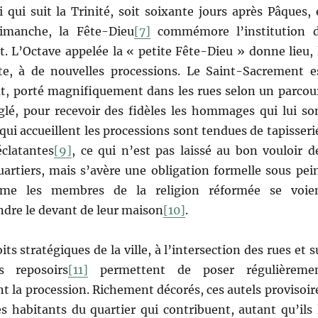
i qui suit la Trinité, soit soixante jours après Pâques, 
dimanche, la Fête-Dieu
[7]
commémore l’institution 
. L’Octave appelée la « petite Fête-Dieu » donne lieu, 
e, à de nouvelles processions. Le Saint-Sacrement e
at, porté magnifiquement dans les rues selon un parcou
glé, pour recevoir des fidèles les hommages qui lui so
 qui accueillent les processions sont tendues de tapisseri
éclatantes
[9]
, ce qui n’est pas laissé au bon vouloir d
uartiers, mais s’avère une obligation formelle sous pei
me les membres de la religion réformée se voie
ndre le devant de leur maison
[10]
.
ts stratégiques de la ville, à l’intersection des rues et s
s reposoirs
[11]
permettent de poser régulièreme
nt la procession. Richement décorés, ces autels provisoir
es habitants du quartier qui contribuent, autant qu’ils 