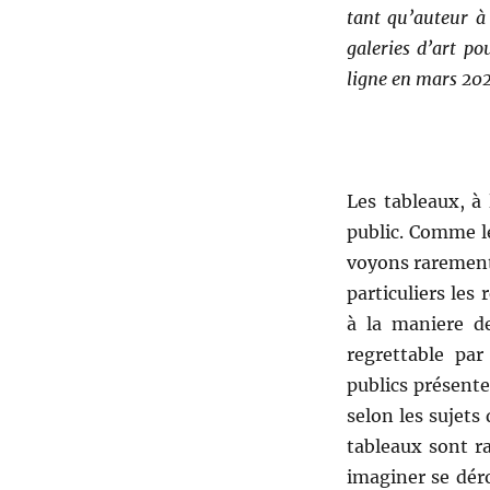
Salon
tant qu’auteur à 
de
galeries d’art po
1737
ligne en mars 20
Les tableaux, à 
public. Comme l
voyons rarement
particuliers le
à la maniere de
regrettable par
publics présente
selon les sujets
tableaux sont r
imaginer se déro