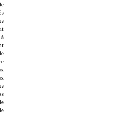
de
és
es
nt
 à
nt
de
ce
ux
ux
es
es
de
le