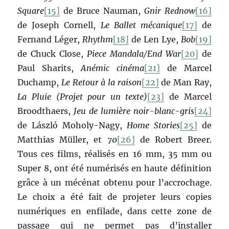
Square
[15]
de Bruce Nauman,
Gnir Rednow
[16]
de Joseph Cornell,
Le Ballet mécanique
[17]
de
Fernand Léger,
Rhythm
[18]
de Len Lye,
Bob
[19]
de Chuck Close,
Piece Mandala/End War
[20]
de
Paul Sharits,
Anémic cinéma
[21]
de Marcel
Duchamp,
Le Retour à la raison
[22]
de Man Ray,
La Pluie (Projet pour un texte)
[23]
de Marcel
Broodthaers,
Jeu de lumière noir-blanc-gris
[24]
de László Moholy-Nagy,
Home Stories
[25]
de
Matthias Müller, et
70
[26]
de Robert Breer.
Tous ces films, réalisés en 16 mm, 35 mm ou
Super 8, ont été numérisés en haute définition
grâce à un mécénat obtenu pour l’accrochage.
Le choix a été fait de projeter leurs copies
numériques en enfilade, dans cette zone de
passage qui ne permet pas d’installer