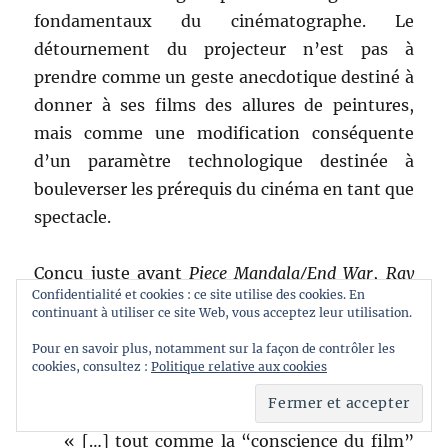
fondamentaux du cinématographe. Le
détournement du projecteur n’est pas à
prendre comme un geste anecdotique destiné à
donner à ses films des allures de peintures,
mais comme une modification conséquente
d’un paramètre technologique destinée à
bouleverser les prérequis du cinéma en tant que
spectacle.
Conçu juste avant
Piece Mandala/End War
,
Ray
Confidentialité et cookies : ce site utilise des cookies. En
Gun Virus
[41]
confirme dès 1966 ce dessein
continuant à utiliser ce site Web, vous acceptez leur utilisation.
esthético-politique, en particulier lorsque
Pour en savoir plus, notamment sur la façon de contrôler les
Sharits en décrit l’effet souhaité sur l’audience
cookies, consultez :
Politique relative aux cookies
:
« […] tout comme la “conscience du film”