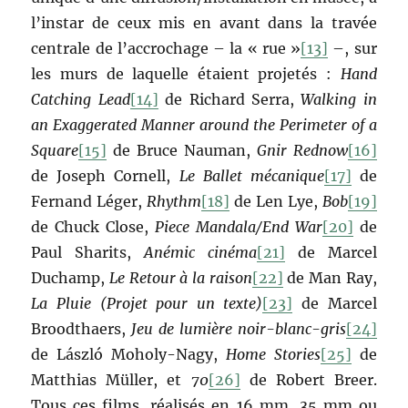
l’instar de ceux mis en avant dans la travée
centrale de l’accrochage – la « rue »
[13]
–, sur
les murs de laquelle étaient projetés :
Hand
Catching Lead
[14]
de Richard Serra,
Walking in
an Exaggerated Manner around the Perimeter of a
Square
[15]
de Bruce Nauman,
Gnir Rednow
[16]
de Joseph Cornell,
Le Ballet mécanique
[17]
de
Fernand Léger,
Rhythm
[18]
de Len Lye,
Bob
[19]
de Chuck Close,
Piece Mandala/End War
[20]
de
Paul Sharits,
Anémic cinéma
[21]
de Marcel
Duchamp,
Le Retour à la raison
[22]
de Man Ray,
La Pluie (Projet pour un texte)
[23]
de Marcel
Broodthaers,
Jeu de lumière noir-blanc-gris
[24]
de László Moholy-Nagy,
Home Stories
[25]
de
Matthias Müller, et
70
[26]
de Robert Breer.
Tous ces films, réalisés en 16 mm, 35 mm ou