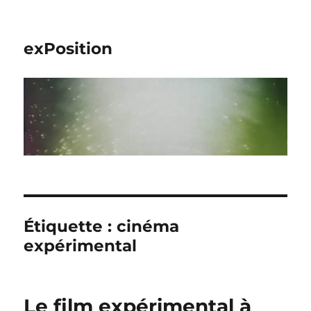
exPosition
Étiquette :
cinéma
expérimental
Le film expérimental à