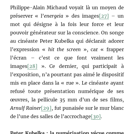
Philippe-Alain Michaud voyait là un moyen de
préserver « l’
energeia
» des images
[27]
– un
mot qui désigne à la fois leur force et leur
pouvoir générateur sur la conscience. On songe
au cinéaste Peter Kubelka qui déclarait adorer
l’expression «
hit the screen
», car « frapper
l’écran – c’est ce que font vraiment les
images
[28]
». Ce dernier, qui participait à
l’exposition, n’a pourtant pas aimé le dispositif
mis en place dans la « rue ». Le cinéaste ayant
refusé toute présentation numérique de ses
œuvres, la pellicule 35 mm d’un de ses films,
Arnulf Rainer
[29]
, fut punaisée sur le mur blanc
de l’une des salles de l’accrochage
[30]
.
Peter Kubelka : la numérisation vécue comme