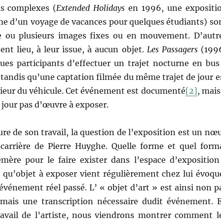
us complexes (
Extended Holidays
en 1996, une expositi
rme d’un voyage de vacances pour quelques étudiants) so
e ou plusieurs images fixes ou en mouvement. D’autr
nt lieu, à leur issue, à aucun objet.
Les Passagers
(199
ues participants d’effectuer un trajet nocturne en bus
e tandis qu’une captation filmée du même trajet de jour e
érieur du véhicule. Cet événement est documenté
[2]
, mais 
e jour pas d’œuvre à exposer.
ture de son travail, la question de l’exposition est un nœ
 carrière de Pierre Huyghe. Quelle forme et quel form
mère pour le faire exister dans l’espace d’exposition
 qu’objet à exposer vient régulièrement chez lui évoqu
événement réel passé. L’ « objet d’art » est ainsi non p
 mais une transcription nécessaire dudit événement. 
ravail de l’artiste, nous viendrons montrer comment l