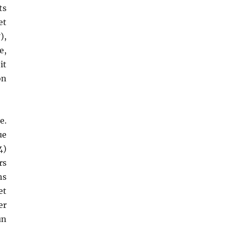
ts
et
),
e,
it
on
e.
ue
4)
rs
ns
et
er
un