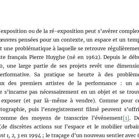
’exposition ou de la ré-exposition peut s’avérer comple
’œuvres pensées pour un contexte, un espace et un tem
st une problématique à laquelle se retrouve régulièreme
iste français Pierre Huyghe (né en 1962). Depuis le déb
, une large partie de ses projets revêt une dimensi
erformative. Sa pratique se heurte à des problèm
eux des premiers artistes de la performance : un a
 s’incarne pas nécessairement en un objet et se trou
 à exposer (et par là-même à vendre). Comme pour c
otographie, puis l’enregistrement filmé peuvent s’offri
comme des moyens de transcrire l’événement
[1]
. D
(de discrètes actions sur l’espace et le mobilier urbai
nt 1, 2, 3
en 1994 ; le traçage d’un nouveau sentier avec