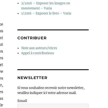
2/2016 – Exposer les images en
mouvement – Varia
1/2016 – Exposer le livre – Varia
xe
ps
nt
CONTRIBUER
ut
Note aux auteurs/trices
on
Appel à contributions
es
rt
ve
NEWSLETTER
es
r,
Si vous souhaitez recevoir notre newsletter,
es
veuillez indiquer ici votre adresse mail.
ns
Email
Or