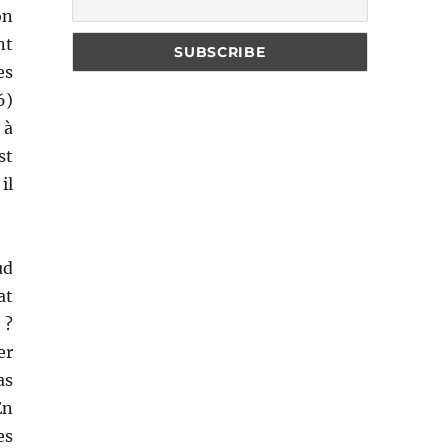
on
nt
es
6)
 à
st
il
ud
at
 ?
er
as
En
es