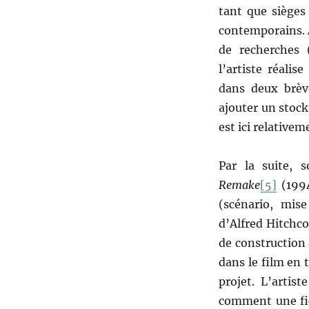
tant que sièges
contemporains. À
de recherches 
l’artiste réali
dans deux brèv
ajouter un stock
est ici relativem
Par la suite, 
Remake
[5]
(1994
(scénario, mi
d’Alfred Hitchc
de construction 
dans le film en 
projet. L’artist
comment une fic