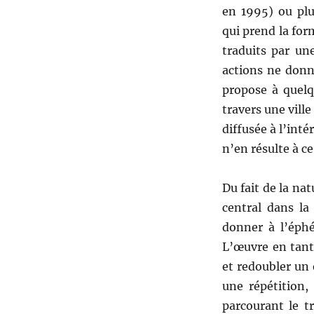
en 1995) ou pl
qui prend la fo
traduits par un
actions ne donne
propose à quelq
travers une vill
diffusée à l’int
n’en résulte à c
Du fait de la na
central dans la
donner à l’éphé
L’œuvre en tant
et redoubler un 
une répétition,
parcourant le t