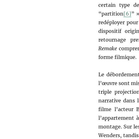
certain type d
“partition
[6]
” »
redéployer pour 
dispositif orig
retournage pr
Remake
compren
forme filmique.
Le débordement 
l’œuvre sont mi
triple projecti
narrative dans 
filme l’acteur
l’appartement à
montage. Sur le
Wenders, tandis 