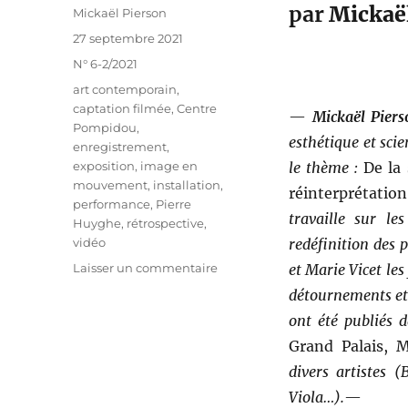
par
Mickaë
Auteur
Mickaël Pierson
Publié
27 septembre 2021
le
Catégories
N° 6-2/2021
Étiquettes
art contemporain
,
captation filmée
,
Centre
—
Mickaël Piers
Pompidou
,
esthétique et sci
enregistrement
,
exposition
,
image en
le thème :
De la 
mouvement
,
installation
,
réinterprétatio
performance
,
Pierre
travaille sur le
Huyghe
,
rétrospective
,
vidéo
redéfinition des 
sur
Laisser un commentaire
et Marie Vicet les
Pierre
détournements et 
Huyghe :
ont été publiés d
l’exposition
qui
Grand Palais, 
n’existait
divers artistes (
pas
Viola…).
—