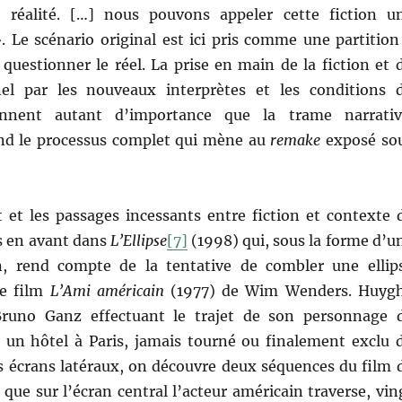
e réalité. […] nous pouvons appeler cette fiction u
. Le scénario original est ici pris comme une partition
questionner le réel. La prise en main de la fiction et 
inel par les nouveaux interprètes et les conditions 
ennent autant d’importance que la trame narrativ
d le processus complet qui mène au
remake
exposé so
et les passages incessants entre fiction et contexte 
s en avant dans
L’Ellipse
[7]
(1998) qui, sous la forme d’u
on, rend compte de la tentative de combler une ellip
le film
L’Ami américain
(1977) de Wim Wenders. Huyg
 Bruno Ganz effectuant le trajet de son personnage 
 un hôtel à Paris, jamais tourné ou finalement exclu 
s écrans latéraux, on découvre deux séquences du film 
que sur l’écran central l’acteur américain traverse, vin