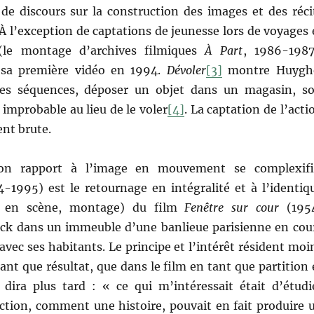
 de discours sur la construction des images et des réci
 l’exception de captations de jeunesse lors de voyages 
(le montage d’archives filmiques
À Part
, 1986-1987
se sa première vidéo en 1994.
Dévoler
[3]
montre Huygh
es séquences, déposer un objet dans un magasin, so
 improbable au lieu de le voler
[4]
. La captation de l’acti
ent brute.
son rapport à l’image en mouvement se complexifi
-1995) est le retournage en intégralité et à l’identiq
se en scène, montage) du film
Fenêtre sur cour
(195
ock dans un immeuble d’une banlieue parisienne en cou
avec ses habitants. Le principe et l’intérêt résident moi
tant que résultat, que dans le film en tant que partition 
e dira plus tard : « ce qui m’intéressait était d’étudi
tion, comment une histoire, pouvait en fait produire 