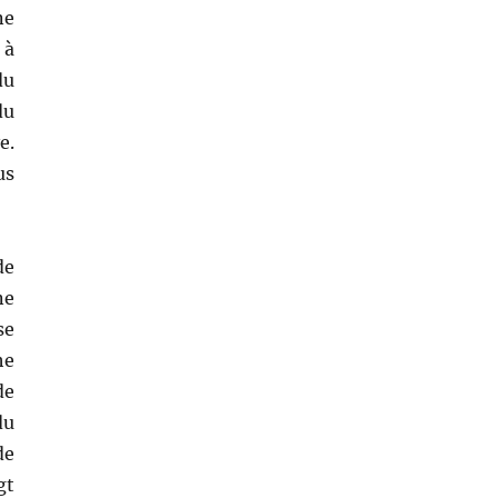
ne
 à
du
du
e.
us
de
ne
se
he
de
du
de
gt