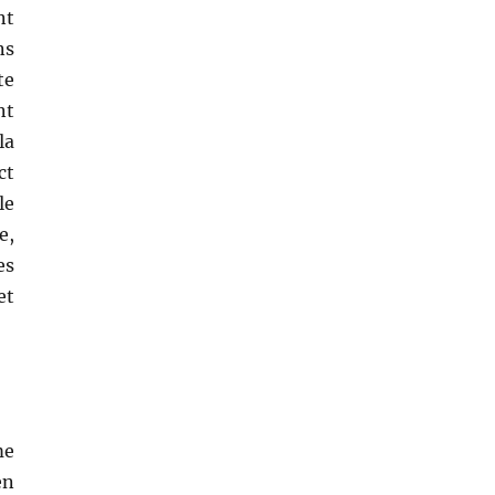
nt
ns
te
nt
la
ct
le
e,
es
et
me
en