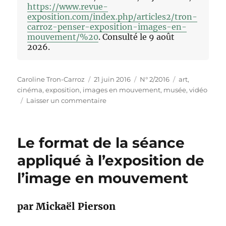
https://www.revue-
exposition.com/index.php/articles2/tron-
carroz-penser-exposition-images-en-
mouvement/%20
. Consulté le 9 août
2026.
Auteur
Publié
Catégories
Étiquettes
Caroline Tron-Carroz
21 juin 2016
N° 2/2016
art
,
le
cinéma
,
exposition
,
images en mouvement
,
musée
,
vidéo
sur
Laisser un commentaire
Penser
l’exposition
des
Le format de la séance
images
en
appliqué à l’exposition de
mouvement
l’image en mouvement
par Mickaël Pierson