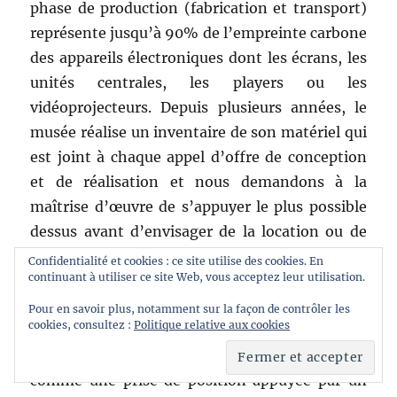
phase de production (fabrication et transport)
représente jusqu’à 90% de l’empreinte carbone
des appareils électroniques dont les écrans, les
unités centrales, les players ou les
vidéoprojecteurs. Depuis plusieurs années, le
musée réalise un inventaire de son matériel qui
est joint à chaque appel d’offre de conception
et de réalisation et nous demandons à la
maîtrise d’œuvre de s’appuyer le plus possible
dessus avant d’envisager de la location ou de
l’achat. Pour
Empreinte carbone, l’expo !
,
Confidentialité et cookies : ce site utilise des cookies. En
continuant à utiliser ce site Web, vous acceptez leur utilisation.
l’ensemble du matériel audiovisuel (six écrans
et six vidéoprojecteurs) provient du parc du
Pour en savoir plus, notamment sur la façon de contrôler les
cookies, consultez :
Politique relative aux cookies
musée. Dans la même veine, la récupération de
matériaux et de mobilier est ici revendiquée
comme une prise de position appuyée par un