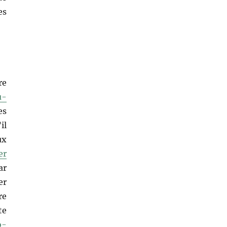
es
re
u-
es
il
ux
er
ar
er
re
te
o-