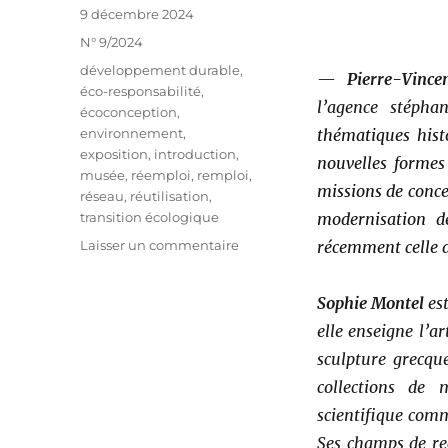
Publié
9 décembre 2024
le
Catégories
N° 9/2024
Étiquettes
développement durable
,
—
Pierre-Vinc
éco-responsabilité
,
l’agence stéph
écoconception
,
environnement
,
thématiques histo
exposition
,
introduction
,
nouvelles formes
musée
,
réemploi
,
remploi
,
missions de conce
réseau
,
réutilisation
,
transition écologique
modernisation d
sur
Laisser un commentaire
récemment celle d
Introduction
Sophie Montel
es
elle enseigne l’a
sculpture grecque
collections de 
scientifique comm
Ses champs de re