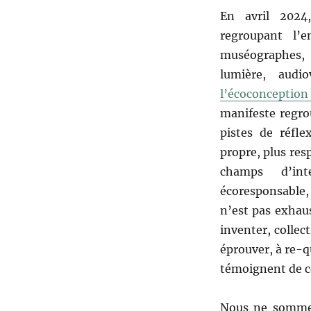
En avril 2024
regroupant l’e
muséographes,
lumière, aud
l’écoconceptio
manifeste regro
pistes de réfle
propre, plus res
champs d’int
écoresponsable,
n’est pas exhau
inventer, collec
éprouver, à re-q
témoignent de ce
Nous ne sommes