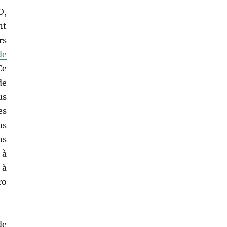
O,
nt
rs
de
Ce
de
us
es
us
ns
 à
 à
ro
de