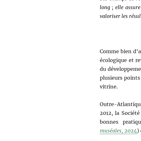
long ; elle assur
valoriser les résu
Comme bien d’aut
écologique et r
du développemen
plusieurs points
vitrine.
Outre-Atlantiqu
2012, la Sociét
bonnes pratiq
muséales
, 2024
)