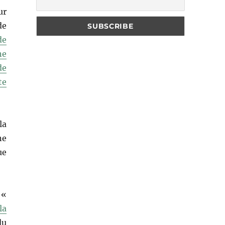
ur
de
de
ne
de
te
la
ne
ue
 «
la
du