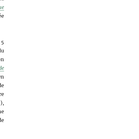
ue
ée
 5
du
on
de
On
de
re
),
ne
de