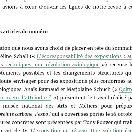
s avions à cœur d’ouvrir les lignes de notre revue à c
s articles du numéro
ution que nous avons choisi de placer en tête du sommai
éline Schall («
L’écoresponsabilité des expositions : a
s techniques, une révolution axiologique
») recense l
tements possibles et les changements structurels qu’
doute envisager pour des expositions plus conformes a
ologiques. Anaïs Raynaud et Marjolaine Schuch («
Quitt
ur mieux l’atteindre ?
») présentent le travail réalisé p
u musée national des Arts et Métiers pour prépar
einte carbone, l’expo !
qui a ouvert ses portes le 16 octob
ures concrètes sont présentées par Tony Fouyer qui trai
r article («
L’exposition en réseau. Une solution éc