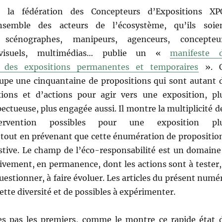
, la fédération des Concepteurs d’Expositions XP
nsemble des acteurs de l’écosystème, qu’ils soie
 scénographes, manipeurs, agenceurs, concepteu
iovisuels, multimédias… publie un «
manifeste 
n des expositions permanentes et temporaires
». 
upe une cinquantaine de propositions qui sont autant 
xions et d’actions pour agir vers une exposition, pl
pectueuse, plus engagée aussi. Il montre la multiplicité d
ervention possibles pour une exposition pl
 tout en prévenant que cette énumération de propositio
stive. Le champ de l’éco-responsabilité est un domaine
tivement, en permanence, dont les actions sont à tester,
uestionner, à faire évoluer. Les articles du présent numé
tte diversité et de possibles à expérimenter.
 pas les premiers, comme le montre ce rapide état 