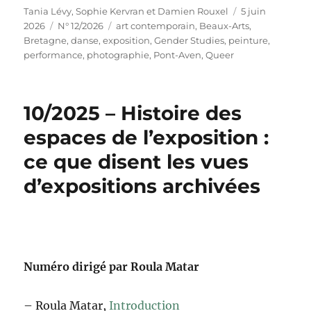
Auteur
Publié
Tania Lévy, Sophie Kervran et Damien Rouxel
5 juin
Catégories
Étiquettes
le
2026
N° 12/2026
art contemporain
,
Beaux-Arts
,
Bretagne
,
danse
,
exposition
,
Gender Studies
,
peinture
,
performance
,
photographie
,
Pont-Aven
,
Queer
10/2025 – Histoire des
espaces de l’exposition :
ce que disent les vues
d’expositions archivées
Numéro dirigé par Roula Matar
– Roula Matar,
Introduction