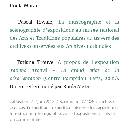
Roula Matar
– Pascal Riviale,
La muséographie et la
scénographie d’expositions au musée national
des Arts et Traditions populaires au travers des
archives conservées aux Archives nationales
– Tatiana Trouvé,
À propos de l’exposition
Tatiana Trouvé – Le grand atlas de la
désorientation (
Centre Pompidou, Paris, 2022)
.
Un entretien mené par Roula Matar
Auteur
Publié
Catégories
Étiquettes
exPosition
2 juin 2025
Sommaire 10/2025
archives
,
le
espaces d'expositions
,
exposition
,
histoire des expositions
,
introduction
,
photographie
,
vues d'expositions
Laisser
sur
un commentaire
10/2025