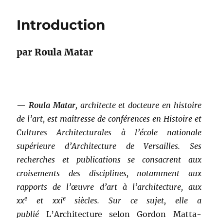
–
Histoire
Introduction
des
espaces
de
par Roula Matar
l’exposition
:
ce
que
disent
—
Roula Matar
,
architecte et docteure en histoire
les
vues
de l’art, est maîtresse de conférences en Histoire et
d’expositions
Cultures Architecturales à l’école nationale
archivées
supérieure d’Architecture de Versailles. Ses
recherches et publications se consacrent aux
croisements des disciplines, notamment aux
rapports de l’œuvre d’art à l’architecture, aux
e
e
xx
et xxi
siècles. Sur ce sujet, elle a
publié
L’Architecture selon Gordon Matta-